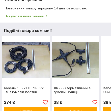
Повернення товару впродовж 14 днів безкоштовно
Всі умови повернення
Подібні товари компанії
Кабель КГ 2х1 ШРПЛ 2х1
Двійник герметичний в
Кабе
1м в гумовій ізоляції
гумовій ізоляції
50м 
274
38
38
₴
₴
₴
Купити
Купити