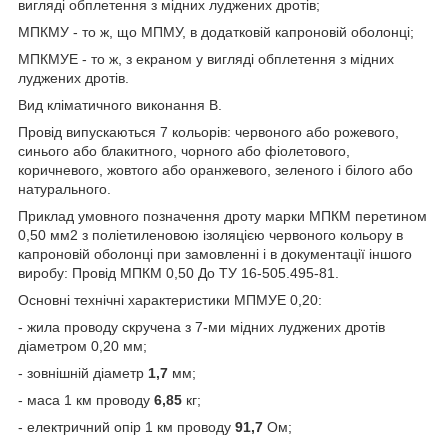
вигляді обплетення з мідних луджених дротів;
МПКМУ - то ж, що МПМУ, в додатковій капроновій оболонці;
МПКМУЕ - то ж, з екраном у вигляді обплетення з мідних
луджених дротів.
Вид кліматичного виконання В.
Провід випускаються 7 кольорів: червоного або рожевого,
синього або блакитного, чорного або фіолетового,
коричневого, жовтого або оранжевого, зеленого і білого або
натурального.
Приклад умовного позначення дроту марки МПКМ перетином
0,50 мм2 з поліетиленовою ізоляцією червоного кольору в
капроновій оболонці при замовленні і в документації іншого
виробу: Провід МПКМ 0,50 До ТУ 16-505.495-81.
Основні технічні характеристики МПМУЕ 0,20:
- жила проводу скручена з 7-ми мідних луджених дротів
діаметром 0,20 мм;
- зовнішній діаметр
1,7
мм;
- маса 1 км проводу
6,85
кг;
- електричний опір 1 км проводу
91,7
Ом;