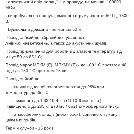
- електричний опір ізоляції 1 м проводу, не менше, 100000
МОм;
- випробувальна напруга, змінного струму частоти 50 Гц, 1500
В;
- Будівельна довжина - не менше 50 м.
Провід стійкий до вібраційних, ударних і
лінійних навантажень, а також до акустичних шумів.
Провід призначений для роботи в діапазоні температур від
мінус 50 до 85 ° С;
Провід марок МПКМ (Е), МПКМУ (Е) - до 100 ° С протягом 48
год і до 150 ° С протягом 15 хв.
Провід стійкий до:
впливу відносної вологості повітря до 98% при
температурі до 35 ° С,
зниженого до 1,33 10-4 Па (110-6 мм рт. ст.) і
підвищеного до 295 кПа (3 кгс / см2) атмосферного тиску,
атмосферних опадів (інею і роси), сонячного туману і
цвілевих грибів.
Термін служби - 15 років;