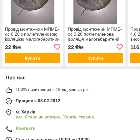
Провід монтажний МПМЕ-
Провід монтажний МПМЕ-
Пров
ос 0,20 з поліетиленовою
ос 0,20 поліетиленова
4.0 
ізоляцією малогабаритний
ізоляція малогабаритний
висо
22
22
116
₴/м
₴/м
Купити
Купити
Про нас
100% позитивних з 19 відгуків за рік
Працює з 08.02.2012
м. Харків
вул. Старошишківська, Харків, Україна
Контакти
Сьогодні працює з 10:00 до 18:00