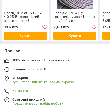
Провід ПВМФО-5-С 0,75
Провід АПРН 4,0 у
Кабе
4.0 25кВ теплостійкий
негорючій гумовій ізоляції
бро
високовольтний
та х/б обплетенні
3х25
116
2,60
158
₴/м
₴/м
Купити
Купити
Про нас
100% позитивних з 19 відгуків за рік
Працює з 08.02.2012
м. Харків
вул. Старошишківська, Харків, Україна
Контакти
Сьогодні вихідний
Показати весь графік роботи