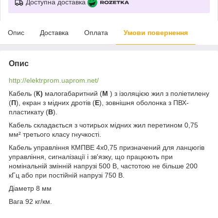
Доступна доставка
Опис
Доставка
Оплата
Умови повернення
Опис
http://elektrprom.uaprom.net/
Кабель (
К)
малогабаритний (
М
) з ізоляцією жил з поліетилену
(
П
), екран з мідних дротів (
Е
), зовнішня оболонка з ПВХ-
пластикату (
В
).
Кабель складається з чотирьох мідних жил перетином 0,75
мм² третього класу гнучкості.
Кабель управління КМПВЕ 4х0,75 призначений для ланцюгів
управління, сигналізації і зв'язку, що працюють при
номінальній змінній напрузі 500 В, частотою не більше 200
кГц або при постійній напрузі 750 В.
Діаметр 8 мм
Вага 92 кг/км.